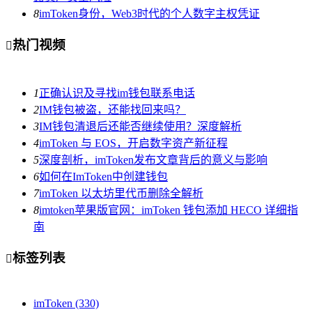
8
imToken身份，Web3时代的个人数字主权凭证
热门视频

1
正确认识及寻找im钱包联系电话
2
IM钱包被盗，还能找回来吗？
3
IM钱包清退后还能否继续使用？深度解析
4
imToken 与 EOS，开启数字资产新征程
5
深度剖析，imToken发布文章背后的意义与影响
6
如何在ImToken中创建钱包
7
imToken 以太坊里代币删除全解析
8
imtoken苹果版官网：imToken 钱包添加 HECO 详细指
南
标签列表

imToken
(330)