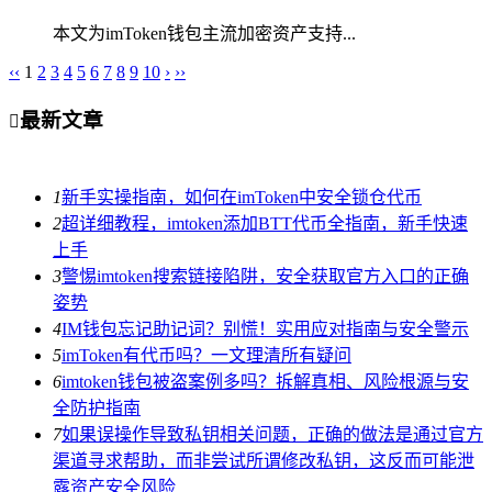
本文为imToken钱包主流加密资产支持...
‹‹
1
2
3
4
5
6
7
8
9
10
›
››
最新文章

1
新手实操指南，如何在imToken中安全锁仓代币
2
超详细教程，imtoken添加BTT代币全指南，新手快速
上手
3
警惕imtoken搜索链接陷阱，安全获取官方入口的正确
姿势
4
IM钱包忘记助记词？别慌！实用应对指南与安全警示
5
imToken有代币吗？一文理清所有疑问
6
imtoken钱包被盗案例多吗？拆解真相、风险根源与安
全防护指南
7
如果误操作导致私钥相关问题，正确的做法是通过官方
渠道寻求帮助，而非尝试所谓修改私钥，这反而可能泄
露资产安全风险