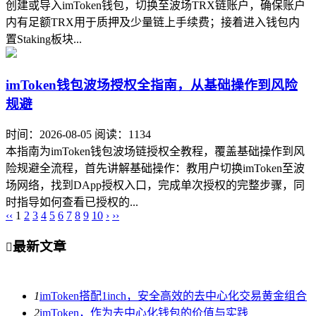
创建或导入imToken钱包，切换至波场TRX链账户，确保账户
内有足额TRX用于质押及少量链上手续费；接着进入钱包内
置Staking板块...
imToken钱包波场授权全指南，从基础操作到风险
规避
时间：2026-08-05
阅读：1134
本指南为imToken钱包波场链授权全教程，覆盖基础操作到风
险规避全流程，首先讲解基础操作：教用户切换imToken至波
场网络，找到DApp授权入口，完成单次授权的完整步骤，同
时指导如何查看已授权的...
‹‹
1
2
3
4
5
6
7
8
9
10
›
››
最新文章

1
imToken搭配1inch，安全高效的去中心化交易黄金组合
2
imToken，作为去中心化钱包的价值与实践