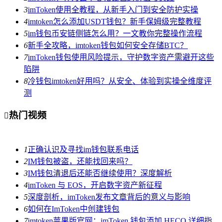
3
imToken使用全教程，从新手入门到安全防护实操
4
imtoken怎么添加USDT钱包？新手保姆级完整教程
5
im钱包币安链侧链怎么用？一文教你完整操作流程
6
新手全攻略，imtoken钱包如何安全存储BTC？
7
imToken钱包使用风险提示，守护数字资产需避开这些
陷阱
8
冷钱包imtoken好用吗？从安全、体验到实操全维度评
测
热门视频

1
正确认识及寻找im钱包联系电话
2
IM钱包被盗，还能找回来吗？
3
IM钱包清退后还能否继续使用？深度解析
4
imToken 与 EOS，开启数字资产新征程
5
深度剖析，imToken发布文章背后的意义与影响
6
如何在ImToken中创建钱包
7
imtoken苹果版官网：imToken 钱包添加 HECO 详细指