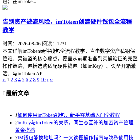
包；在imToke...
告别资产被盗风险，imToken创建硬件钱包全流程
教学
时间：2026-08-06
阅读：1231
本文详解imToken硬件钱包全流程教学，直击数字资产私钥保
管难、易被盗的核心痛点，覆盖从前期准备到实操验证的完整
操作链路，包括选购适配硬件钱包（如imKey）、设备开箱激
活、与imToken AP...
‹‹
1
2
3
4
5
6
7
8
9
10
›
››
最新文章

1
如何使用imToken钱包，新手零基础入门全教程
2
imKey与imToken的关系，同生态互补的加密资产管理
黄金搭档
3
IM钱包能换地址吗？一文读懂操作指南与隐私使用技