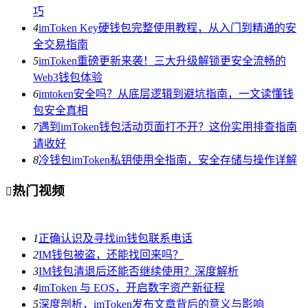
巧
4
imToken Key硬钱包完整使用教程，从入门到精通的安
全交易指南
5
imToken重磅更新来袭！三大升级解锁更安全流畅的
Web3钱包体验
6
imtoken安全吗？从底层逻辑到避坑指南，一文读懂钱
包安全真相
7
遇到imToken钱包活动页面打不开？这份实用排查指南
请收好
8
冷钱包imToken私钥使用全指南，安全存储与操作详解
热门视频

1
正确认识及寻找im钱包联系电话
2
IM钱包被盗，还能找回来吗？
3
IM钱包清退后还能否继续使用？深度解析
4
imToken 与 EOS，开启数字资产新征程
5
深度剖析，imToken发布文章背后的意义与影响