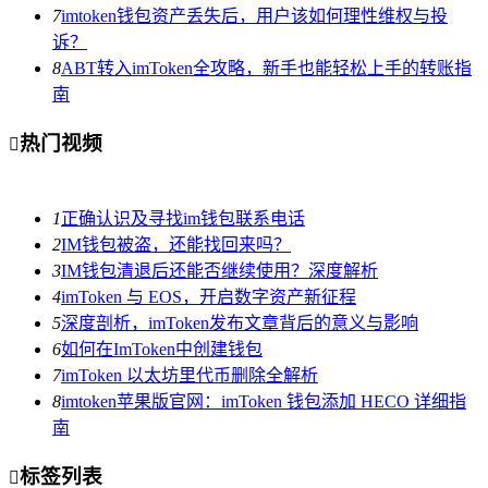
7
imtoken钱包资产丢失后，用户该如何理性维权与投
诉？
8
ABT转入imToken全攻略，新手也能轻松上手的转账指
南
热门视频

1
正确认识及寻找im钱包联系电话
2
IM钱包被盗，还能找回来吗？
3
IM钱包清退后还能否继续使用？深度解析
4
imToken 与 EOS，开启数字资产新征程
5
深度剖析，imToken发布文章背后的意义与影响
6
如何在ImToken中创建钱包
7
imToken 以太坊里代币删除全解析
8
imtoken苹果版官网：imToken 钱包添加 HECO 详细指
南
标签列表
