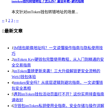
imtoken钱包转错地址了怎么办？最全补救+避坑指南
本文针对imToken钱包转错地址的场景...
‹‹
1
2
3
›
››
最新文章

1
IM钱包能换地址吗？一文读懂操作指南与隐私使用技
巧
2
imToken Key硬钱包完整使用教程，从入门到精通的安
全交易指南
3
imToken重磅更新来袭！三大升级解锁更安全流畅的
Web3钱包体验
4
imtoken安全吗？从底层逻辑到避坑指南，一文读懂钱
包安全真相
5
遇到imToken钱包活动页面打不开？这份实用排查指南
请收好
6
冷钱包imToken私钥使用全指南，安全存储与操作详解